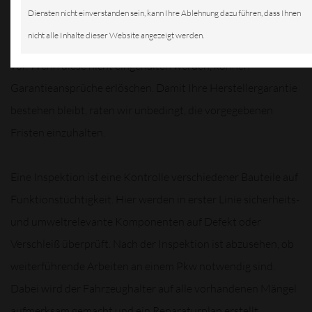
Diensten nicht einverstanden sein, kann Ihre Ablehnung dazu führen, dass Ihnen
nicht alle Inhalte dieser Website angezeigt werden.
Autohersteller schreiben bestimmte Inspektionsintervalle
vor. Wenn diese nicht eingehalten werden, können
Garantieansprüche erlöschen. Damit Ihre Herstellergarantie
bestehen bleibt, raten wir unbedingt, die vorgegebenen
Fristen einzuhalten.
Eine Inspektion ist eine Kontrolle verschiedener Bauteile auf
Funktionstüchtigkeit. Hier werden in erster Linie sicherheits-
und umweltrelevante Komponenten auf Defekt oder
Verschleiß überprüft. Nach der Inspektion ist abzusehen, ob
weiterführende Arbeiten an einem Pkw notwendig sind.
Dabei wird der Fahrzeughalter auf alle vorhandenen Mängel
aufmerksam gemacht und ein Reparaturplan erstellt.