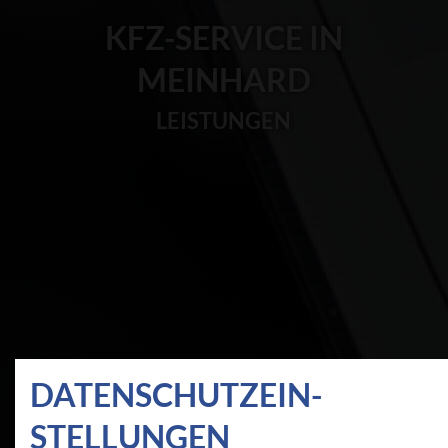
KFZ-SERVICE IN
MEINHARD
LEISTUNGEN
DATEN­SCHUTZ­EIN­
STELLUNGEN