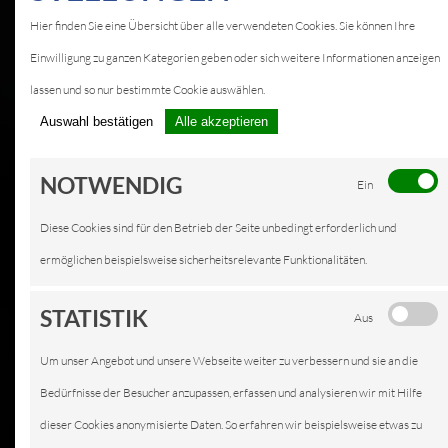
Hier finden Sie eine Übersicht über alle verwendeten Cookies. Sie können Ihre
Einwilligung zu ganzen Kategorien geben oder sich weitere Informationen anzeigen
lassen und so nur bestimmte Cookie auswählen.
Auswahl bestätigen
Alle akzeptieren
NOTWENDIG
Ein
Diese Cookies sind für den Betrieb der Seite unbedingt erforderlich und
ermöglichen beispielsweise sicherheitsrelevante Funktionalitäten.
STATISTIK
Aus
Um unser Angebot und unsere Webseite weiter zu verbessern und sie an die
Bedürfnisse der Besucher anzupassen, erfassen und analysieren wir mit Hilfe
dieser Cookies anonymisierte Daten. So erfahren wir beispielsweise etwas zu