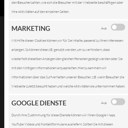
den Besucherzahlen, wie sich die Besucher mit der Webseite beschäftigen oder
Ihre Aktivitäten auf den einzelnen Seiten.
MARKETING
Aus
Mit Hilfe dieser Cookies können wir für Sie Inhalte, passend zu Ihren Interessen
INSPEKTION
anzeigen. So können diese z.B. genutzt werden, um zu verhindern, dass
wiederholt dieselben Anzeigen den gleichen Personen gezeigt werden oder Sie
mit den richtigen Informationen anzusprechen. Hierzu sammeln wir
Informationen über das Surfverhalten unserer Besucher, z.B. wann Besucher die
Webseite zuletzt besucht haben und welche Aktivitäten sie unternommen haben.
GOOGLE DIENSTE
Aus
Durch Ihre Zustimmung für diese Dienste können wir Ihnen Google Maps,
YouTube Videos und Kontaktformulare ausliefern. Sollten Sie mit diesen